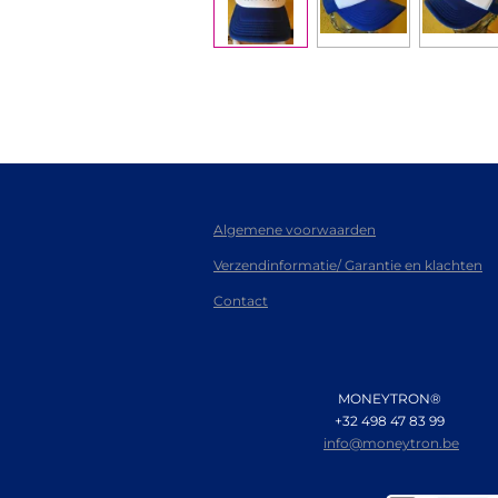
Algemene voorwaarden
Verzendinformatie/ Garantie en klachten
Contact
MONEYTRON®
+32 498 47 83 99
info@moneytron.be