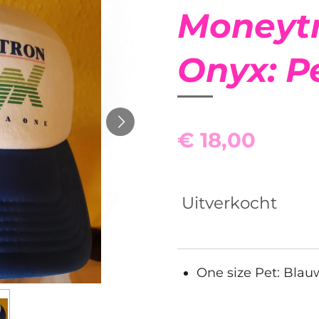
Moneyt
Onyx: P
€ 18,00
Uitverkocht
One size Pet: Blau