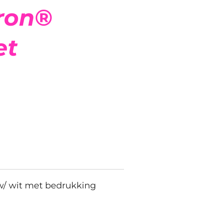
ron®
et
w/ wit met bedrukking